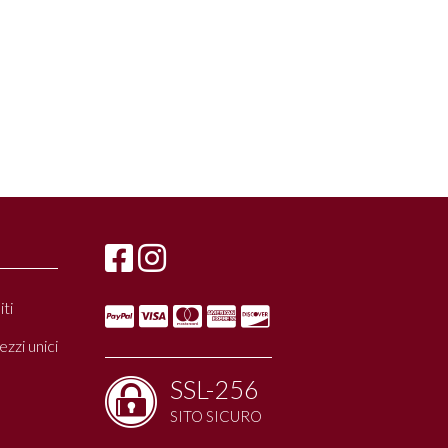
ti
zzi unici
SSL-256
SITO SICURO