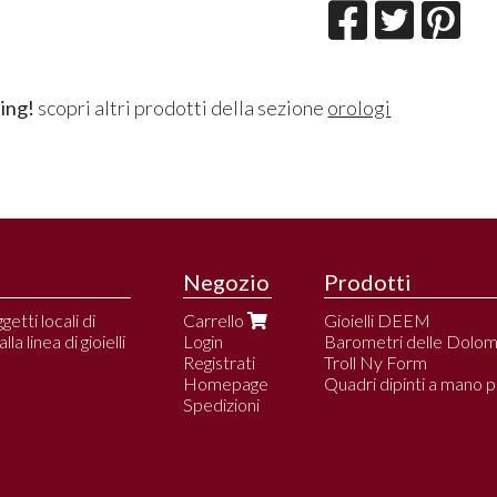
ing!
scopri altri prodotti della sezione
orologi
Negozio
Prodotti
etti locali di
Carrello
Gioielli DEEM
a linea di gioielli
Login
Barometri delle Dolomi
Registrati
Troll Ny Form
Homepage
Quadri dipinti a mano pe
Spedizioni