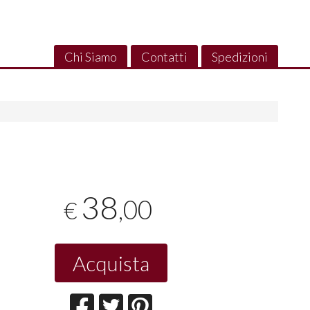
Chi Siamo
Contatti
Spedizioni
38
,00
€
Acquista