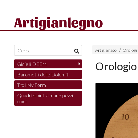
Artigianlegno
Artigianato
Orologi
Orologio
Gioielli DEEM
Barometri delle Dolomiti
Troll Ny Form
Quadri dipinti a mano pezzi
unici