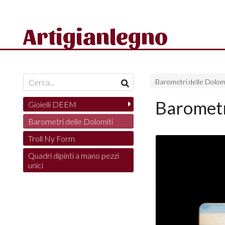
Artigianlegno
Barometri delle Dolomi
Barometr
Gioielli DEEM
Barometri delle Dolomiti
Troll Ny Form
Quadri dipinti a mano pezzi
unici