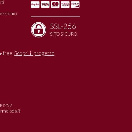
ti
zzi unici
SSL-256
SITO SICURO
n-free.
Scopri il progetto
4010252
rmolada.it