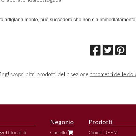
zato artigianalmente, può succedere che non sia immediatamente 
ing!
scopri altri prodotti della sezione
barometri delle dol
Negozio
Prodotti
etti locali di
Carrello
Gioielli DEEM