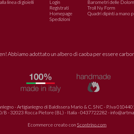
a linea di gioielli
Login
Barometri delle Dolomi
Registrati
Troll Ny Form
Homepage
Quadri dipinti a mano pe
Spedizioni
n! Abbiamo adottato un albero di caoba per essere carbo
anlegno - Artigianlegno di Baldissera Mario & C. SNC - P.Iva 0104
0/B - 32023 Rocca Pietore (BL) - Italia - 0437722282 -
info@artma
Ecommerce creato con
Scontrino.com