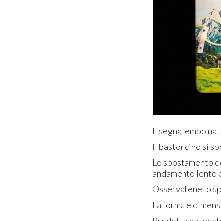
Il segnatempo natu
Il bastoncino si s
Lo spostamento de
andamento lento e
Osservatene lo spo
La forma e dimens
Prodotto nel nost