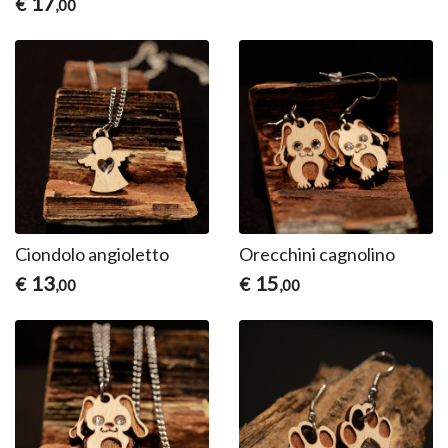
17
€
,00
Ciondolo angioletto
Orecchini cagnolino
13
15
€
€
,00
,00