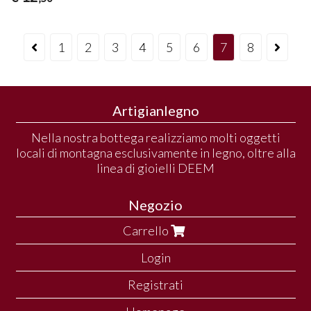
1
2
3
4
5
6
7
8
Artigianlegno
Nella nostra bottega realizziamo molti oggetti
locali di montagna esclusivamente in legno, oltre alla
linea di gioielli DEEM
Negozio
Carrello
Login
Registrati