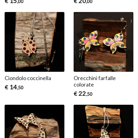
15
20
€
€
,00
,00
Ciondolo coccinella
Orecchini farfalle
colorate
14
€
,50
22
€
,50