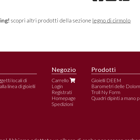
ing!
scopri altri prodotti della sezione
legno di cirmolo
Negozio
Prodotti
etti locali di
Carrello
Gioielli DEEM
a linea di gioielli
Login
Barometri delle Dolomi
Registrati
Troll Ny Form
Homepage
Quadri dipinti a mano pe
Spedizioni