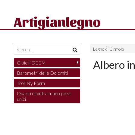
Artigianlegno
Legno di Cirmolo
Albero in
Gioielli DEEM
Barometri delle Dolomiti
Troll Ny Form
Quadri dipinti a mano pezzi
unici