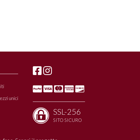
ti
zzi unici
SSL-256
SITO SICURO