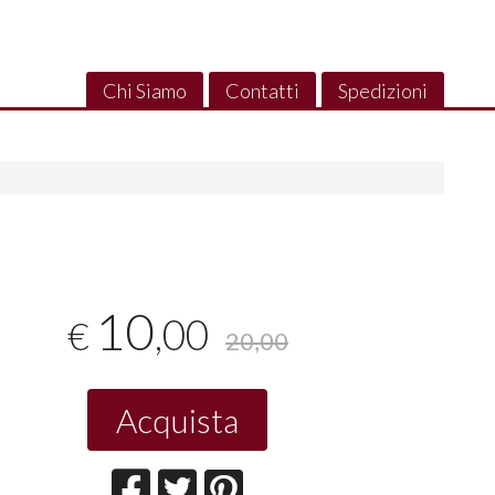
Chi Siamo
Contatti
Spedizioni
10
,00
€
20,00
Acquista