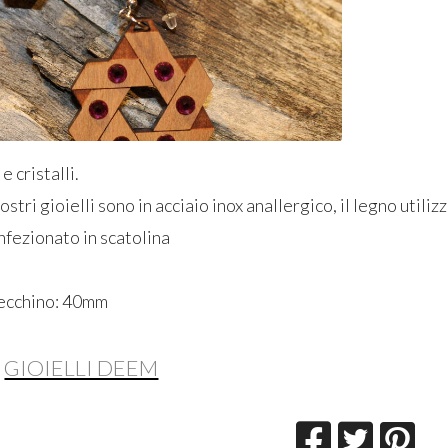
e cristalli.
stri gioielli sono in acciaio inox anallergico, il legno utiliz
nfezionato in scatolina
recchino: 40mm
GIOIELLI DEEM
o