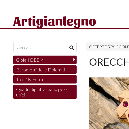
Artigianlegno
OFFERTE 50% SCON
ORECCH
Gioielli DEEM
Barometri delle Dolomiti
Troll Ny Form
Quadri dipinti a mano pezzi
unici