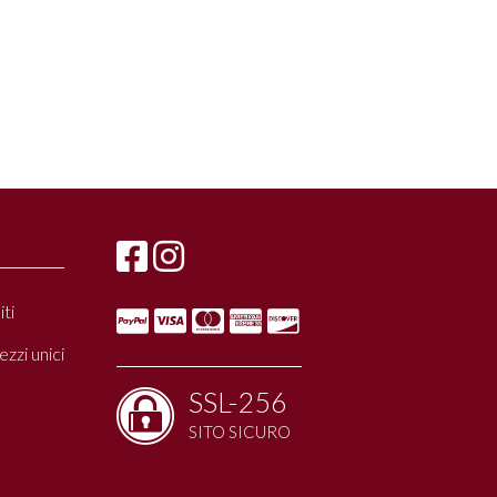
ti
zzi unici
SSL-256
SITO SICURO