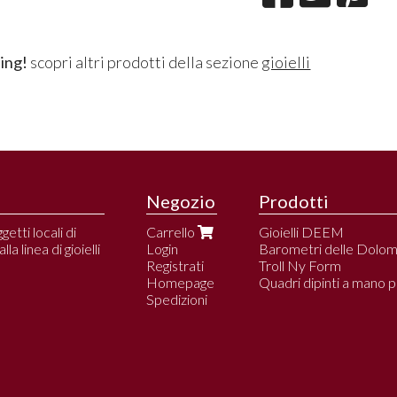
ing!
scopri altri prodotti della sezione
gioielli
Negozio
Prodotti
etti locali di
Carrello
Gioielli DEEM
a linea di gioielli
Login
Barometri delle Dolomi
Registrati
Troll Ny Form
Homepage
Quadri dipinti a mano pe
Spedizioni